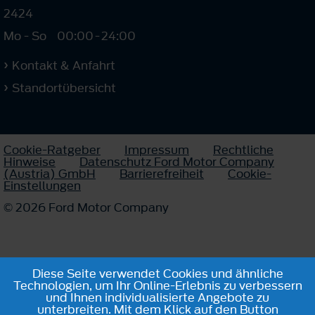
2424
Mo - So
00:00
-
24:00
Kontakt & Anfahrt
Standortübersicht
Cookie-Ratgeber
Impressum
Rechtliche
Hinweise
Datenschutz Ford Motor Company
(Austria) GmbH
Barrierefreiheit
Cookie-
Einstellungen
© 2026 Ford Motor Company
Diese Seite verwendet Cookies und ähnliche
Technologien, um Ihr Online-Erlebnis zu verbessern
und Ihnen individualisierte Angebote zu
unterbreiten. Mit dem Klick auf den Button