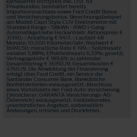
kartellierter Richtpreis inkl. USt. für
Privatkunden, beinhaltet bereits
Importeursnachlass sowie Ford Credit Bonus
und Versicherungsbonus. Berechnungsbeispiel
am Modell Capri Style CUV Elektromotor mit
Standard Range - 58kWh - RWD 1-Gang-
Automatikgetriebe Heckantrieb: Aktionspreis €
31390,-; Anzahlung € 9417,-; Laufzeit 48
Monate; 10.000 Kilometer/Jahr; Restwert €
16991,50; monatliche Rate € 199,-; Sollzinssatz
variabel 5,88%; Effektivzinssatz 6,33%; gesetzl.
Vertragsgebühr € 189,69; zu zahlender
Gesamtbetrag € 36150,19; Gesamtkosten €
4760,19. Die Abwicklung der Finanzierung
erfolgt über Ford Credit, ein Service der
Santander Consumer Bank. Bankübliche
Bonitätskriterien vorausgesetzt. Abschluss
eines Vorteilssets der Ford Auto-Versicherung
(Versicherer: GARANTA Versicherungs-AG
Österreich) vorausgesetzt. Freibleibendes
unverbindliches Angebot, vorbehaltlich
Änderungen, Irrtümer und Druckfehler.