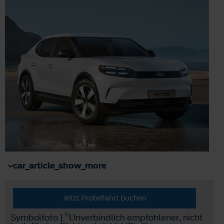
car_article_show_more
Jetzt Probefahrt buchen
1)
Symbolfoto |
Unverbindlich empfohlener, nicht