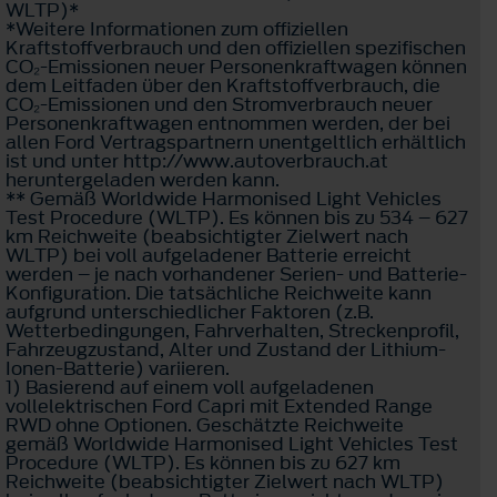
WLTP)*
*Weitere Informationen zum offiziellen
Kraftstoffverbrauch und den offiziellen spezifischen
CO₂-Emissionen neuer Personenkraftwagen können
dem Leitfaden über den Kraftstoffverbrauch, die
CO₂-Emissionen und den Stromverbrauch neuer
Personenkraftwagen entnommen werden, der bei
allen Ford Vertragspartnern unentgeltlich erhältlich
ist und unter http://www.autoverbrauch.at
heruntergeladen werden kann.
** Gemäß Worldwide Harmonised Light Vehicles
Test Procedure (WLTP). Es können bis zu 534 – 627
km Reichweite (beabsichtigter Zielwert nach
WLTP) bei voll aufgeladener Batterie erreicht
werden – je nach vorhandener Serien- und Batterie-
Konfiguration. Die tatsächliche Reichweite kann
aufgrund unterschiedlicher Faktoren (z.B.
Wetterbedingungen, Fahrverhalten, Streckenprofil,
Fahrzeugzustand, Alter und Zustand der Lithium-
Ionen-Batterie) variieren.
1) Basierend auf einem voll aufgeladenen
vollelektrischen Ford Capri mit Extended Range
RWD ohne Optionen. Geschätzte Reichweite
gemäß Worldwide Harmonised Light Vehicles Test
Procedure (WLTP). Es können bis zu 627 km
Reichweite (beabsichtigter Zielwert nach WLTP)