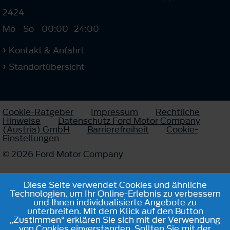
2424
Mo - So
00:00
-
24:00
Kontakt & Anfahrt
Standortübersicht
Cookie-Ratgeber
Impressum
Rechtliche
Hinweise
Datenschutz Ford Motor Company
(Austria) GmbH
Barrierefreiheit
Cookie-
Einstellungen
© 2026 Ford Motor Company
Diese Seite verwendet Cookies und ähnliche
Technologien, um Ihr Online-Erlebnis zu verbessern
und Ihnen individualisierte Angebote zu
unterbreiten. Mit dem Klick auf den Button
„Zustimmen“ erklären Sie sich mit der Verwendung
von Cookies einverstanden. Sollten Sie mit der