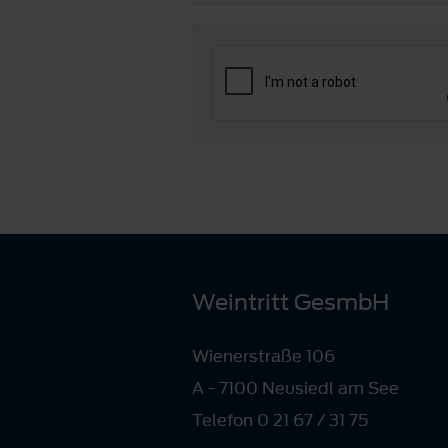
Weintritt GesmbH
Wienerstraße 106
A - 7100 Neusiedl am See
Telefon 0 21 67 / 31 75