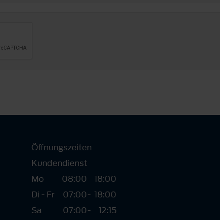
Öffnungszeiten
Kundendienst
Mo
08:00
-
18:00
Di - Fr
07:00
-
18:00
Sa
07:00
-
12:15