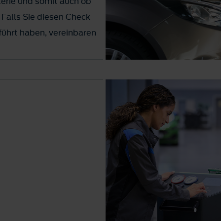
terie und somit auch ob
t. Falls Sie diesen Check
führt haben, vereinbaren
ord Werkstätte und lassen
-Check durchführen.