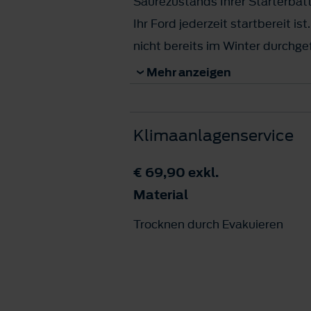
Säurezustands Ihrer Starterbat
Ihr Ford jederzeit startbereit is
nicht bereits im Winter durchge
Sie einen Termin mit unserer F
Mehr anzeigen
Sie einen kostenlosen Batterie
Klimaanlagenservice
€ 69,90
exkl.
Material
Trocknen durch Evakuieren