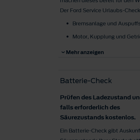
machen dieses bereit für den Wi
Der Ford Service Urlaubs-Check
Bremsanlage und Auspu­ff
Motor, Kupplung und Getr
Leitungen, Schläuche, Flüs
Mehr anzeigen
Lenkung und Achsen
Für weitere Informationen spre
Batterie-Check
Prüfen des Ladezustand u
falls erforderlich des
Säurezustands
kostenlos
.
Ein Batterie-Check gibt Auskun