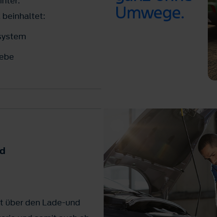
nter.
 beinhaltet:
system
iebe
sigkeiten
chen Sie uns gerne an!
nd
ft über den Lade-und