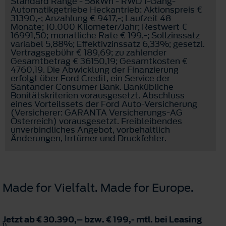
Standard Range - 58kWh - RWD 1-Gang-
Automatikgetriebe Heckantrieb: Aktionspreis €
31390,-; Anzahlung € 9417,-; Laufzeit 48
Monate; 10.000 Kilometer/Jahr; Restwert €
16991,50; monatliche Rate € 199,-; Sollzinssatz
variabel 5,88%; Effektivzinssatz 6,33%; gesetzl.
Vertragsgebühr € 189,69; zu zahlender
Gesamtbetrag € 36150,19; Gesamtkosten €
4760,19. Die Abwicklung der Finanzierung
erfolgt über Ford Credit, ein Service der
Santander Consumer Bank. Bankübliche
Bonitätskriterien vorausgesetzt. Abschluss
eines Vorteilssets der Ford Auto-Versicherung
(Versicherer: GARANTA Versicherungs-AG
Österreich) vorausgesetzt. Freibleibendes
unverbindliches Angebot, vorbehaltlich
Änderungen, Irrtümer und Druckfehler.
Made for Vielfalt. Made for Europe.
Jetzt ab € 30.390,– bzw. € 199,- mtl. bei Leasing
1)