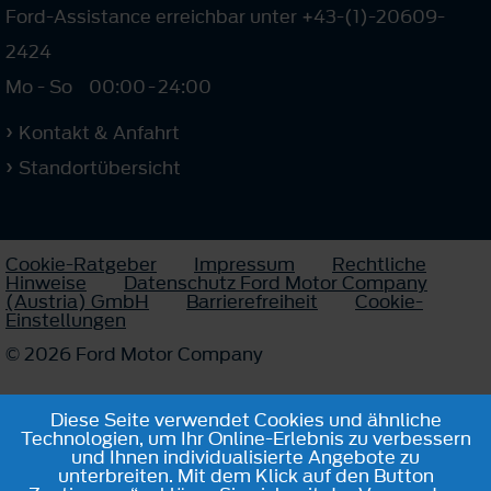
Ford-Assistance erreichbar unter +43-(1)-20609-
2424
Mo - So
00:00
-
24:00
Kontakt & Anfahrt
Standortübersicht
Cookie-Ratgeber
Impressum
Rechtliche
Hinweise
Datenschutz Ford Motor Company
(Austria) GmbH
Barrierefreiheit
Cookie-
Einstellungen
© 2026 Ford Motor Company
Diese Seite verwendet Cookies und ähnliche
Technologien, um Ihr Online-Erlebnis zu verbessern
und Ihnen individualisierte Angebote zu
unterbreiten. Mit dem Klick auf den Button