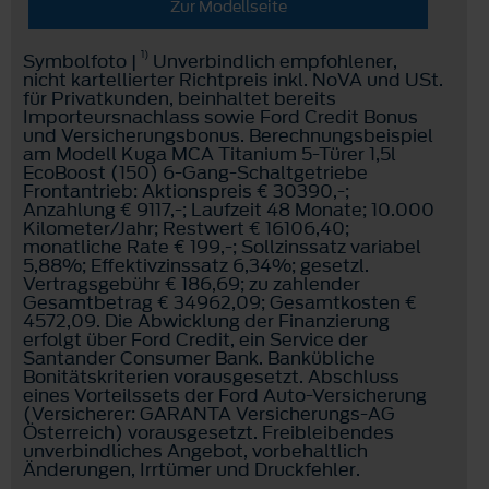
Zur Modellseite
1)
Symbolfoto |
Unverbindlich empfohlener,
nicht kartellierter Richtpreis inkl. NoVA und USt.
für Privatkunden, beinhaltet bereits
Importeursnachlass sowie Ford Credit Bonus
und Versicherungsbonus. Berechnungsbeispiel
am Modell Kuga MCA Titanium 5-Türer 1,5l
EcoBoost (150) 6-Gang-Schaltgetriebe
Frontantrieb: Aktionspreis € 30390,-;
Anzahlung € 9117,-; Laufzeit 48 Monate; 10.000
Kilometer/Jahr; Restwert € 16106,40;
monatliche Rate € 199,-; Sollzinssatz variabel
5,88%; Effektivzinssatz 6,34%; gesetzl.
Vertragsgebühr € 186,69; zu zahlender
Gesamtbetrag € 34962,09; Gesamtkosten €
4572,09. Die Abwicklung der Finanzierung
erfolgt über Ford Credit, ein Service der
Santander Consumer Bank. Bankübliche
Bonitätskriterien vorausgesetzt. Abschluss
eines Vorteilssets der Ford Auto-Versicherung
(Versicherer: GARANTA Versicherungs-AG
Österreich) vorausgesetzt. Freibleibendes
unverbindliches Angebot, vorbehaltlich
Änderungen, Irrtümer und Druckfehler.