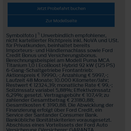
Jetzt Probefahrt buchen
Zur Modellseite
1)
Symbolfoto |
Unverbindlich empfohlener,
nicht kartellierter Richtpreis inkl. NoVA und USt.
für Privatkunden, beinhaltet bereits
Importeurs- und Händlernachlass sowie Ford
Credit Bonus und Versicherungsbonus.
Berechnungsbeispiel am Modell Puma MCA
Titanium 1,0 l EcoBoost Hybrid 92 kW (125 PS)
6-Gang-Schaltgetriebe Frontantrieb:
Aktionspreis € 19990,-; Anzahlung € 5997,-;
Laufzeit 48 Monate; 10.000 Kilometer/Jahr;
Restwert € 12324,39; monatliche Rate € 99,-;
Sollzinssatz variabel 5,88%; Effektivzinssatz
6,29%; gesetzl. Vertragsgebühr € 107,49; zu
zahlender Gesamtbetrag € 23180,88;
Gesamtkosten € 3190,88. Die Abwicklung der
Finanzierung erfolgt über Ford Credit, ein
Service der Santander Consumer Bank.
Bankübliche Bonitätskriterien vorausgesetzt.
Abschluss eines Vorteilssets der Ford Auto
Versicherung (Versicherer: GARANTA