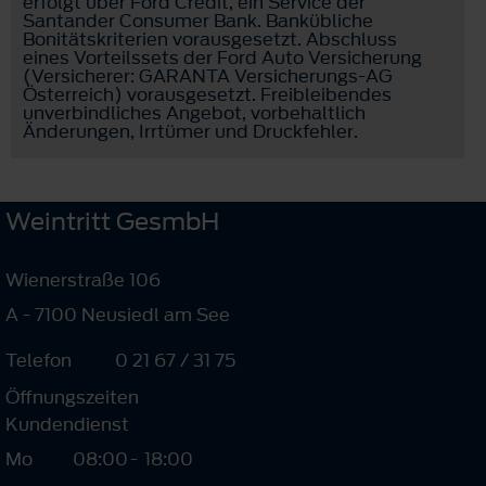
erfolgt über Ford Credit, ein Service der
Santander Consumer Bank. Bankübliche
Bonitätskriterien vorausgesetzt. Abschluss
eines Vorteilssets der Ford Auto Versicherung
(Versicherer: GARANTA Versicherungs-AG
Österreich) vorausgesetzt. Freibleibendes
unverbindliches Angebot, vorbehaltlich
Änderungen, Irrtümer und Druckfehler.
Weintritt GesmbH
Wienerstraße 106
A - 7100 Neusiedl am See
Telefon
0 21 67 / 31 75
Öffnungszeiten
Kundendienst
Mo
08:00
-
18:00