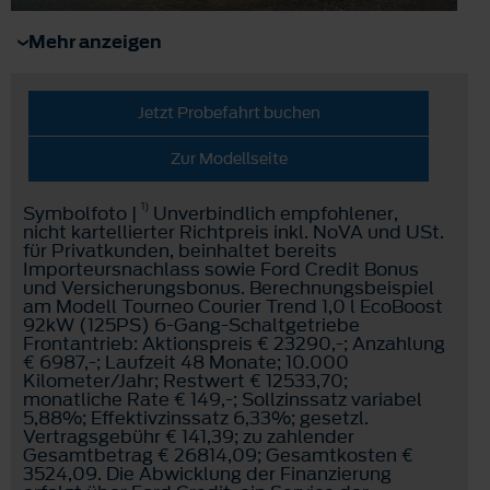
Mehr anzeigen
Jetzt Probefahrt buchen
Zur Modellseite
1)
Symbolfoto |
Unverbindlich empfohlener,
nicht kartellierter Richtpreis inkl. NoVA und USt.
für Privatkunden, beinhaltet bereits
Importeursnachlass sowie Ford Credit Bonus
und Versicherungsbonus. Berechnungsbeispiel
am Modell Tourneo Courier Trend 1,0 l EcoBoost
92kW (125PS) 6-Gang-Schaltgetriebe
Frontantrieb: Aktionspreis € 23290,-; Anzahlung
€ 6987,-; Laufzeit 48 Monate; 10.000
Kilometer/Jahr; Restwert € 12533,70;
monatliche Rate € 149,-; Sollzinssatz variabel
5,88%; Effektivzinssatz 6,33%; gesetzl.
Vertragsgebühr € 141,39; zu zahlender
Gesamtbetrag € 26814,09; Gesamtkosten €
3524,09. Die Abwicklung der Finanzierung