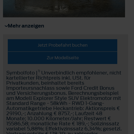
Mehr anzeigen
Jetzt Probefahrt buchen
Zur Modellseite
1)
Symbolfoto |
Unverbindlich empfohlener, nicht
kartellierter Richtpreis inkl. USt. für
Privatkunden, beinhaltet bereits
Importeursnachlass sowie Ford Credit Bonus
und Versicherungsbonus. Berechnungsbeispiel
am Modell Explorer Style SUV Elektromotor mit
Standard Range - 58kWh - RWD 1-Gang-
Automatikgetriebe Heckantrieb: Aktionspreis €
29190,-; Anzahlung € 8757,-; Laufzeit 48
Monate; 10.000 Kilometer/Jahr; Restwert €
15586,58; monatliche Rate € 189,-; Sollzinssatz
variabel 5,88%; Effektivzinssatz 6,34%; gesetzl.
Vertragsgebühr € 178,29; zu zahlender